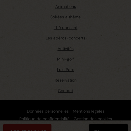
Animations
Soirées à thème
Thé dansant
Les apéros-concerts
Activités
Mini-golf
Lulu Parc
Réservation
Contact
Données personnelles
Mentions légales
Politique de confidentialité
Gestion des cookies