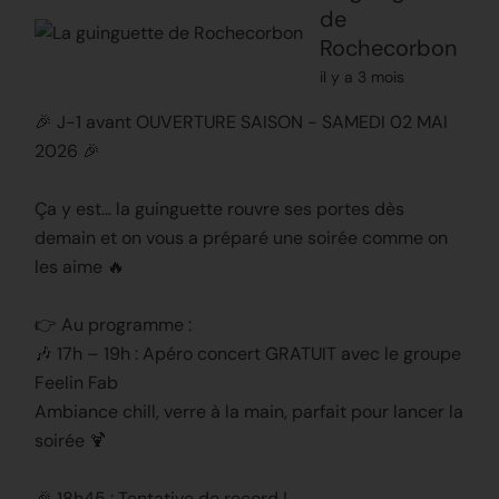
de
Rochecorbon
il y a 3 mois
🎉 J-1 avant OUVERTURE SAISON - SAMEDI 02 MAI
2026 🎉
Ça y est… la guinguette rouvre ses portes dès
demain et on vous a préparé une soirée comme on
les aime 🔥
👉 Au programme :
🎶 17h – 19h : Apéro concert GRATUIT avec le groupe
Feelin Fab
Ambiance chill, verre à la main, parfait pour lancer la
soirée 🍹
🎉 18h45 : Tentative de record !