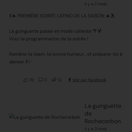
il y a 2 mois
💃🔥 PREMIÈRE SOIRÉE LATINO DE LA SAISON 🔥🕺
La guinguette passe en mode caliente 🌴🍹
Voici la programmation de la soirée !
Ramène ta team, ta bonne humeur… et prépare-toi à
danser 💃✨
75
0
12
Voir sur Facebook
La guinguette
de
Rochecorbon
il y a 3 mois