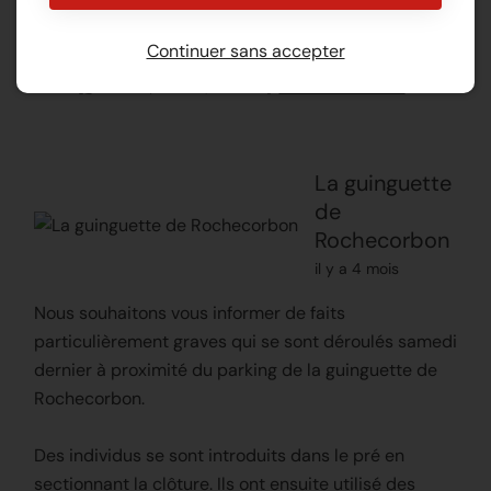
Bon premier avril à tous 😉🎣
Continuer sans accepter
442
25
21
Voir sur Facebook
La guinguette
de
Rochecorbon
il y a 4 mois
Nous souhaitons vous informer de faits
particulièrement graves qui se sont déroulés samedi
dernier à proximité du parking de la guinguette de
Rochecorbon.
Des individus se sont introduits dans le pré en
sectionnant la clôture. Ils ont ensuite utilisé des